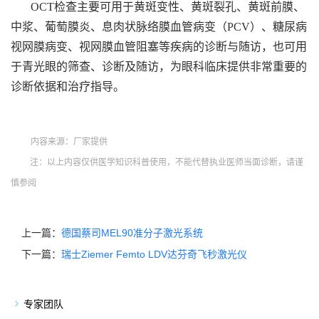
OCT检查主要可用于黄斑变性、黄斑裂孔、黄斑前膜、
中浆、葡萄膜炎、息肉状脉络膜血管病变（PCV）、糖尿病
视网膜病变、视网膜血管阻塞等疾病的诊断与随访，也可用
于青光眼的筛查、诊断及随访，为眼科临床提供非常重要的
诊断依据和治疗指导。
内容来源：厂家提供
注：以上内容仅供医学知识科普使用，不能代替执业医师当面诊断，请谨
慎参阅
上一篇：
德国蔡司MEL90准分子激光系统
下一篇：
瑞士Ziemer Femto LDV达芬奇飞秒激光仪
专家团队