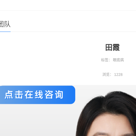
团队
田霞
标签：
眼底病
浏览：
1228