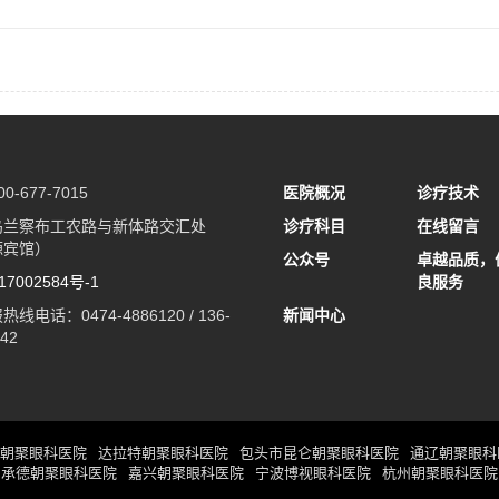
-677-7015
医院概况
诊疗技术
乌兰察布工农路与新体路交汇处
诊疗科目
在线留言
源宾馆）
公众号
卓越品质，
7002584号-1
良服务
线电话：0474-4886120 / 136-
新闻中心
542
朝聚眼科医院
达拉特朝聚眼科医院
包头市昆仑朝聚眼科医院
通辽朝聚眼科
承德朝聚眼科医院
嘉兴朝聚眼科医院
宁波博视眼科医院
杭州朝聚眼科医院