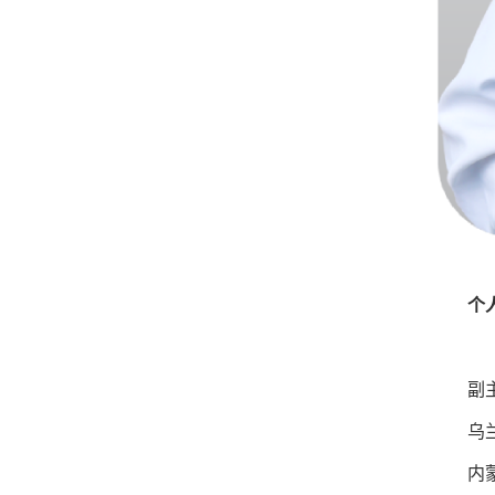
个
副
乌
内