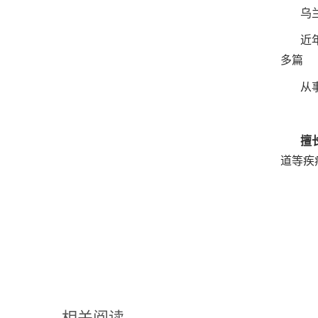
乌
近
多篇
从
擅
道等疾
相关阅读