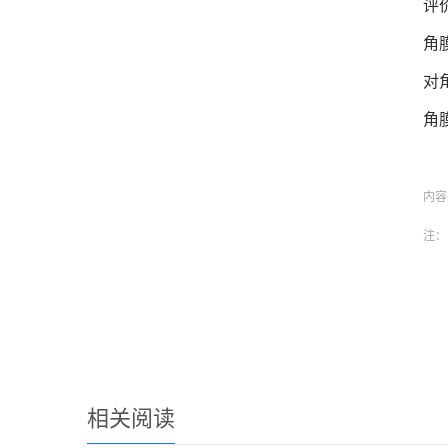
评
角
对
角
内容
注：
相关阅读