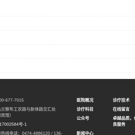
-677-7015
医院概况
诊疗技术
乌兰察布工农路与新体路交汇处
诊疗科目
在线留言
源宾馆）
公众号
卓越品质，
7002584号-1
良服务
线电话：0474-4886120 / 136-
新闻中心