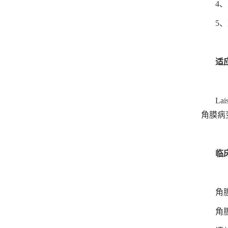
4
5
适
L
角膜病
临
角
角