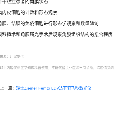
价干眼症患者的角膜状态
膜内皮细胞的计数和形态观察
角膜、结膜的免疫细胞进行形态学观察和数量随访
膜移植术和角膜屈光手术后观察角膜组织结构的愈合程度
来源：厂家提供
以上内容仅供医学知识科普使用，不能代替执业医师当面诊断，请谨慎参阅
上一篇：
瑞士Ziemer Femto LDV达芬奇飞秒激光仪