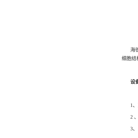
海
细胞结
设
1
2
3