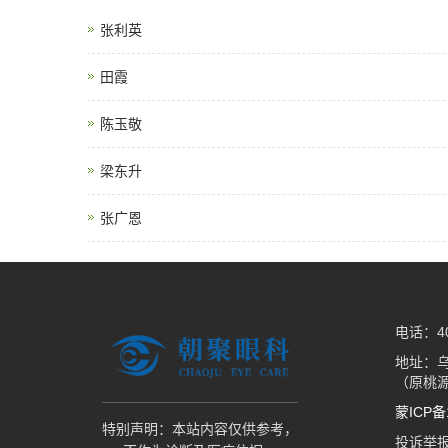
张利英
田霞
陈玉敬
梁东升
张广恩
电话：400
地址：
（原桃
蒙ICP备1
特别声明：本站内容仅供参考，
投诉举报热